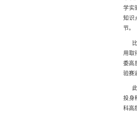
学实
知识
节。
用取
委高
验赛
投身
科高