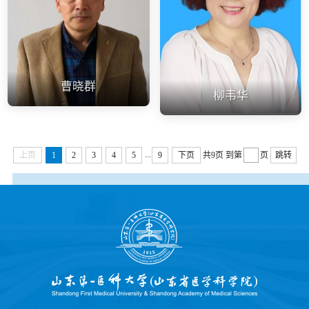
曹晓群
柳韦华
...
上页
1
2
3
4
5
9
下页
共9页
到第
页
跳转