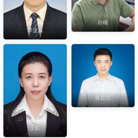
孙晓
李法瀛
蒋如剑
王虹